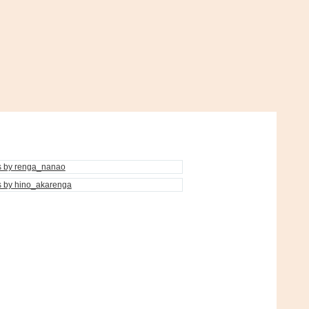
s by renga_nanao
s by hino_akarenga