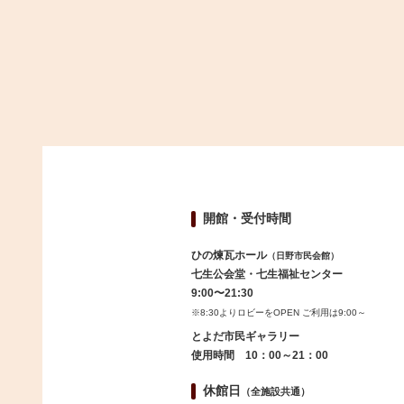
開館・受付時間
ひの煉瓦ホール
（日野市民会館）
七生公会堂・七生福祉センター
9:00〜21:30
※8:30よりロビーをOPEN ご利用は9:00～
とよだ市民ギャラリー
使用時間 10：00～21：00
休館日
（全施設共通）