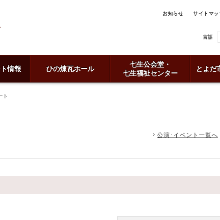
お知らせ
サイトマッ
言語
七生公会堂・
ント情報
ひの煉瓦ホール
とよだ
七生福祉センター
ート
公演･イベント一覧へ