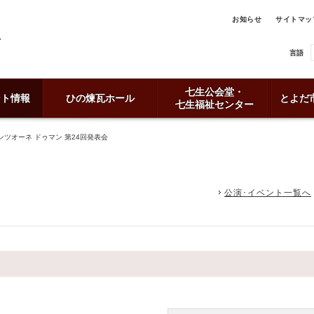
お知らせ
サイトマッ
言語
七生公会堂・
ント情報
ひの煉瓦ホール
とよだ
七生福祉センター
ツオーネ ドゥマン 第24回発表会
公演･イベント一覧へ