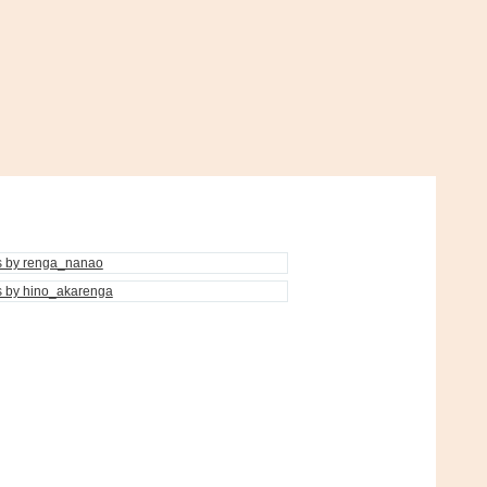
s by renga_nanao
s by hino_akarenga