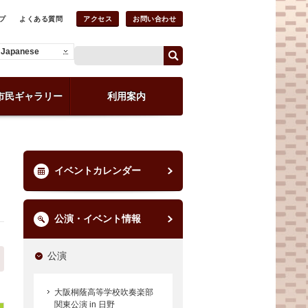
プ
よくある質問
アクセス
お問い合わせ
Japanese
市民ギャラリー
利用案内
イベントカレンダー
公演・イベント情報
公演
大阪桐蔭高等学校吹奏楽部
関東公演 in 日野