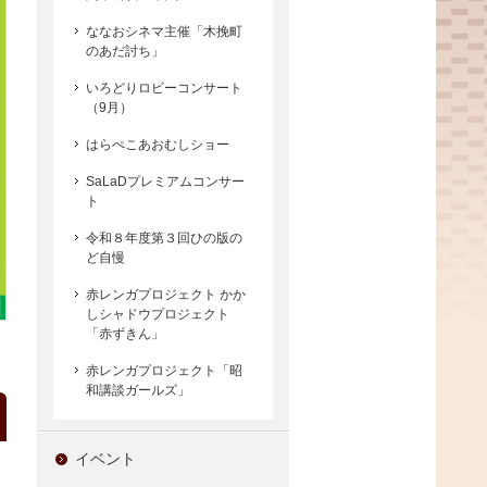
ななおシネマ主催「木挽町
のあだ討ち」
いろどりロビーコンサート
（9月）
はらぺこあおむしショー
SaLaDプレミアムコンサー
ト
令和８年度第３回ひの版の
ど自慢
赤レンガプロジェクト かか
しシャドウプロジェクト
「赤ずきん」
赤レンガプロジェクト「昭
和講談ガールズ」
イベント