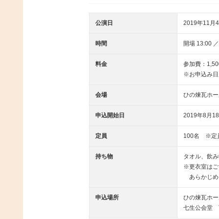
公演日
2019年11月
時間
開場 13:00 ／
料金
参加費：1,5
※お申込み日
会場
ひの煉瓦ホー
申込開始日
2019年8月1
定員
100名 ※
持ち物
タオル、飲み
※更衣室はご
あらかじめ
申込場所
ひの煉瓦ホール
七生公会堂 TE