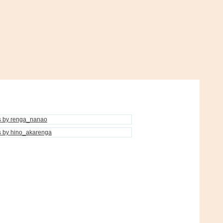
s by renga_nanao
s by hino_akarenga