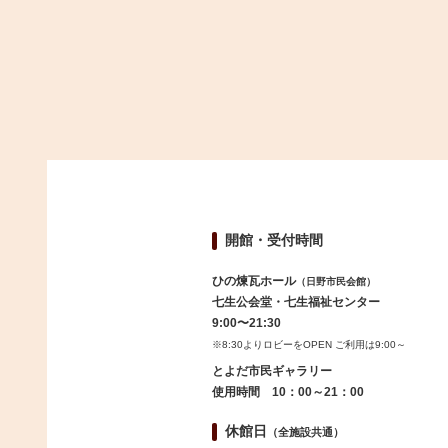
開館・受付時間
ひの煉瓦ホール
（日野市民会館）
七生公会堂・七生福祉センター
9:00〜21:30
※8:30よりロビーをOPEN ご利用は9:00～
とよだ市民ギャラリー
使用時間 10：00～21：00
休館日
（全施設共通）