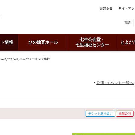
お知らせ
サイトマッ
言語
七生公会堂・
ント情報
ひの煉瓦ホール
とよだ
七生福祉センター
みんなでぴんしゃんウォーキング体験
公演･イベント一覧へ
チケット取り扱い
主催公演