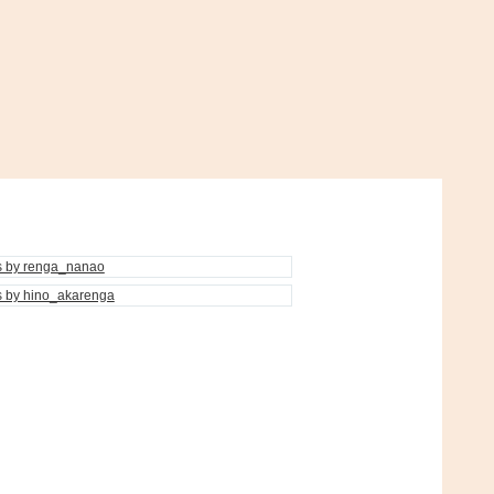
s by renga_nanao
s by hino_akarenga