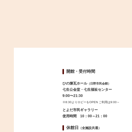
開館・受付時間
ひの煉瓦ホール
（日野市民会館）
七生公会堂・七生福祉センター
9:00〜21:30
※8:30よりロビーをOPEN ご利用は9:00～
とよだ市民ギャラリー
使用時間 10：00～21：00
休館日
（全施設共通）