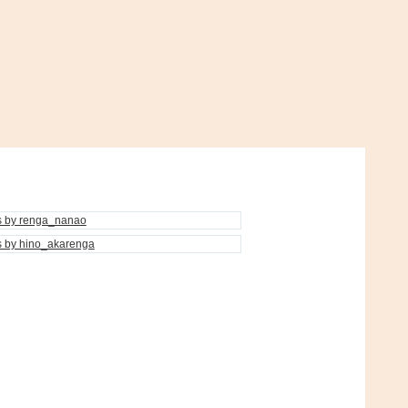
s by renga_nanao
s by hino_akarenga