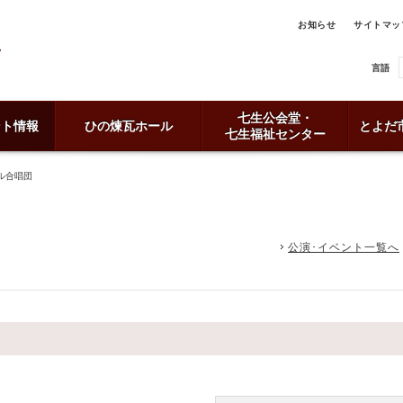
お知らせ
サイトマッ
言語
七生公会堂・
ント情報
ひの煉瓦ホール
とよだ
七生福祉センター
ル合唱団
公演･イベント一覧へ