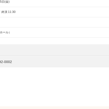
5日(金)
 終演 11:30
ホール）
-0002