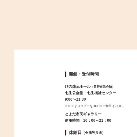
開館・受付時間
ひの煉瓦ホール
（日野市民会館）
七生公会堂・七生福祉センター
9:00〜21:30
※8:30よりロビーをOPEN ご利用は9:00～
とよだ市民ギャラリー
使用時間 10：00～21：00
休館日
（全施設共通）