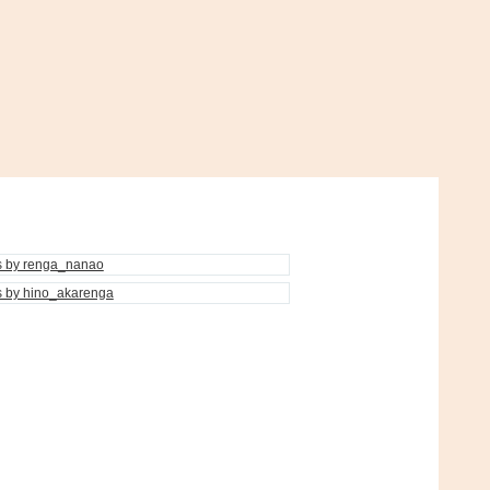
s by renga_nanao
s by hino_akarenga