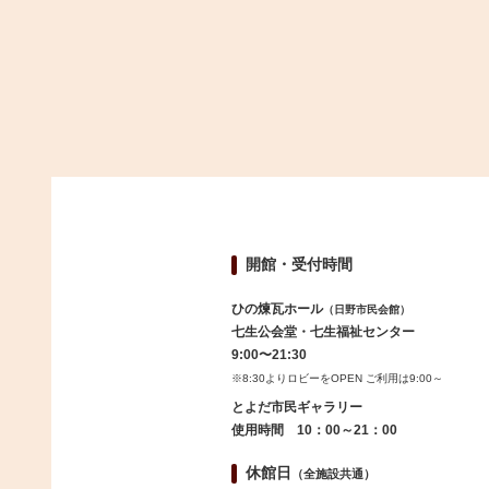
開館・受付時間
ひの煉瓦ホール
（日野市民会館）
七生公会堂・七生福祉センター
9:00〜21:30
※8:30よりロビーをOPEN ご利用は9:00～
とよだ市民ギャラリー
使用時間 10：00～21：00
休館日
（全施設共通）