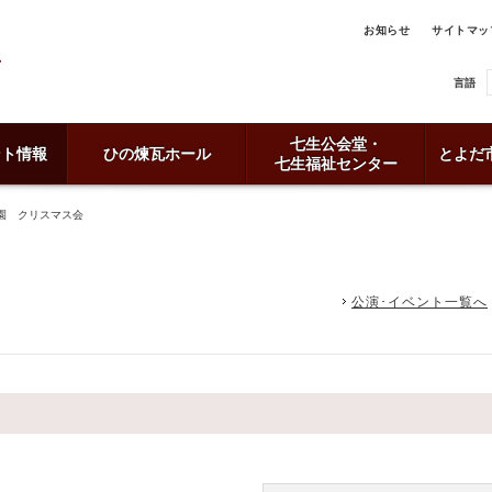
お知らせ
サイトマッ
言語
七生公会堂・
ント情報
ひの煉瓦ホール
とよだ
七生福祉センター
園 クリスマス会
公演･イベント一覧へ