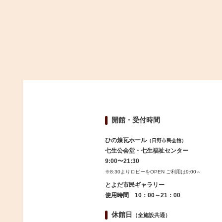
開館・受付時間
ひの煉瓦ホール
（日野市民会館）
七生公会堂・七生福祉センター
9:00〜21:30
※8:30よりロビーをOPEN ご利用は9:00～
とよだ市民ギャラリー
使用時間 10：00～21：00
休館日
（全施設共通）