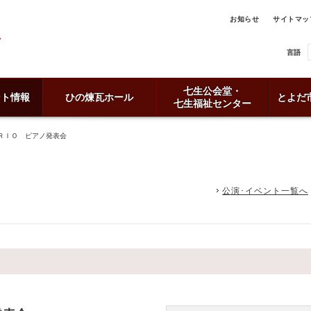
お知らせ
サイトマッ
言語
七生公会堂・
ント情報
ひの煉瓦ホール
とよだ
七生福祉センター
ＲＩＯ ピアノ発表会
公演･イベント一覧へ