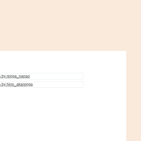
s by renga_nanao
s by hino_akarenga