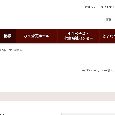
お知らせ
サイトマッ
言語
七生公会堂・
ント情報
ひの煉瓦ホール
とよだ
七生福祉センター
１５回ピアノ発表会
公演･イベント一覧へ