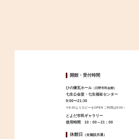
開館・受付時間
ひの煉瓦ホール
（日野市民会館）
七生公会堂・七生福祉センター
9:00〜21:30
※8:30よりロビーをOPEN ご利用は9:00～
とよだ市民ギャラリー
使用時間 10：00～21：00
休館日
（全施設共通）