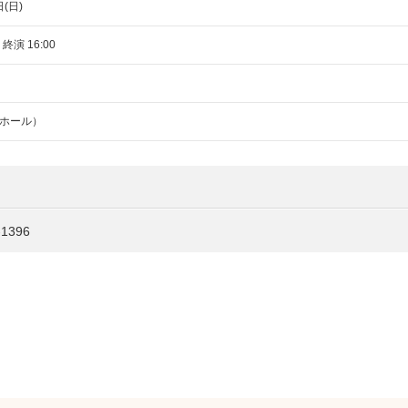
日(日)
 終演 16:00
ホール）
1396