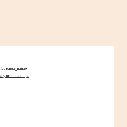
s by renga_nanao
s by hino_akarenga