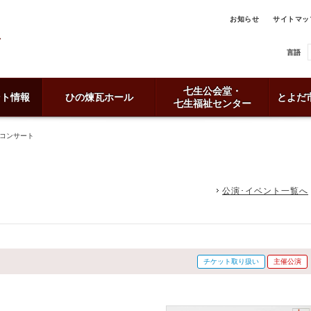
お知らせ
サイトマッ
言語
七生公会堂・
ント情報
ひの煉瓦ホール
とよだ
七生福祉センター
 コンサート
公演･イベント一覧へ
チケット取り扱い
主催公演