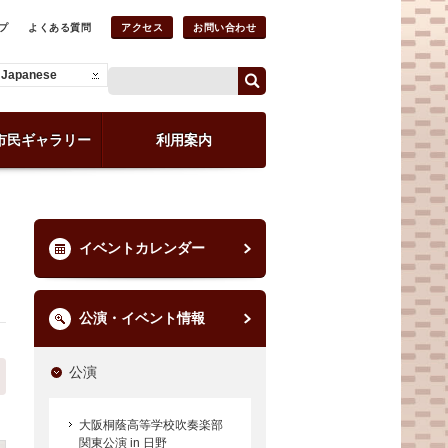
プ
よくある質問
アクセス
お問い合わせ
Japanese
市民ギャラリー
利用案内
イベントカレンダー
公演・イベント情報
公演
大阪桐蔭高等学校吹奏楽部
関東公演 in 日野