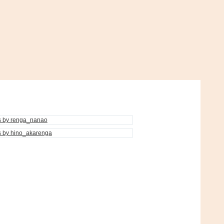
s by renga_nanao
s by hino_akarenga