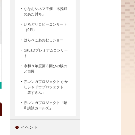
ななおシネマ主催「木挽町
のあだ討ち」
いろどりロビーコンサート
（9月）
はらぺこあおむしショー
SaLaDプレミアムコンサー
ト
令和８年度第３回ひの版の
ど自慢
赤レンガプロジェクト かか
しシャドウプロジェクト
「赤ずきん」
赤レンガプロジェクト「昭
和講談ガールズ」
イベント