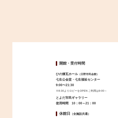
開館・受付時間
ひの煉瓦ホール
（日野市民会館）
七生公会堂・七生福祉センター
9:00〜21:30
※8:30よりロビーをOPEN ご利用は9:00～
とよだ市民ギャラリー
使用時間 10：00～21：00
休館日
（全施設共通）