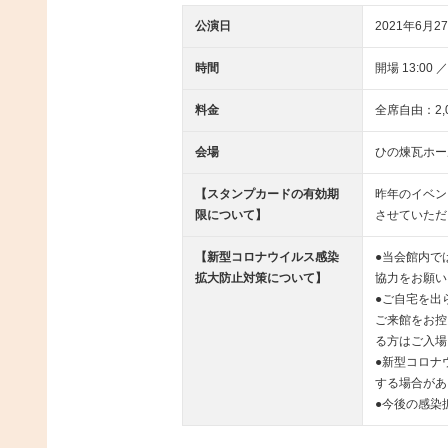
公演日
2021年6月27
時間
開場 13:00 ／
料金
全席自由：2,
会場
ひの煉瓦ホー
【スタンプカードの有効期
昨年のイベン
限について】
させていただ
【新型コロナウイルス感染
●当会館内で
拡大防止対策について】
協力をお願い
●ご自宅を出
ご来館をお控
る方はご入場
●新型コロナ
する場合があ
●今後の感染