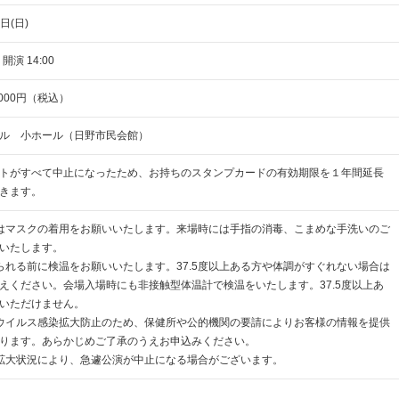
日(日)
 開演 14:00
000円（税込）
ル 小ホール（日野市民会館）
トがすべて中止になったため、お持ちのスタンプカードの有効期限を１年間延長
きます。
はマスクの着用をお願いいたします。来場時には手指の消毒、こまめな手洗いのご
いたします。
られる前に検温をお願いいたします。37.5度以上ある方や体調がすぐれない場合は
えください。会場入場時にも非接触型体温計で検温をいたします。37.5度以上あ
いただけません。
ウイルス感染拡大防止のため、保健所や公的機関の要請によりお客様の情報を提供
ります。あらかじめご了承のうえお申込みください。
拡大状況により、急遽公演が中止になる場合がございます。