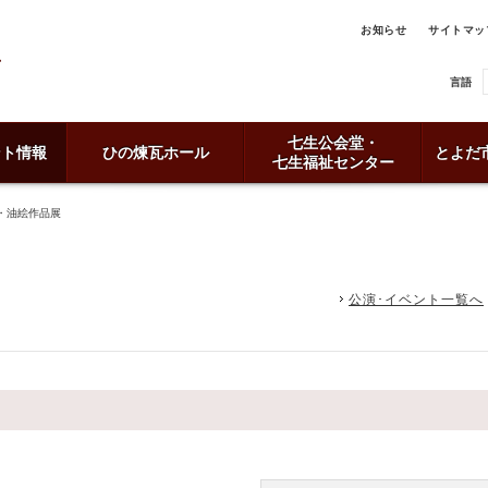
お知らせ
サイトマッ
言語
七生公会堂・
ント情報
ひの煉瓦ホール
とよだ
七生福祉センター
・油絵作品展
公演･イベント一覧へ