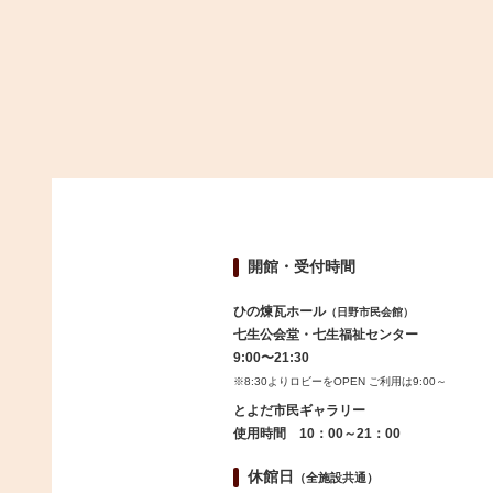
開館・受付時間
ひの煉瓦ホール
（日野市民会館）
七生公会堂・七生福祉センター
9:00〜21:30
※8:30よりロビーをOPEN ご利用は9:00～
とよだ市民ギャラリー
使用時間 10：00～21：00
休館日
（全施設共通）