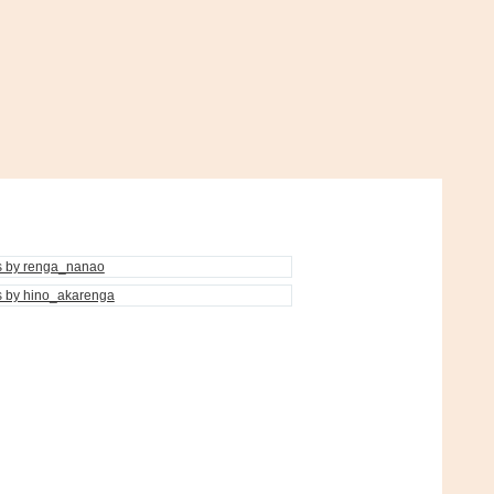
s by renga_nanao
s by hino_akarenga