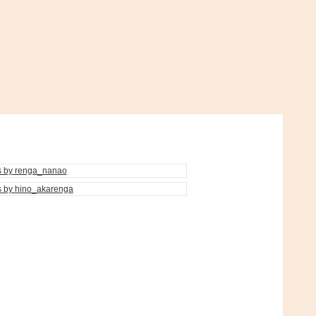
s by renga_nanao
s by hino_akarenga