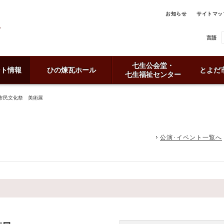
お知らせ
サイトマッ
言語
七生公会堂・
ント情報
ひの煉瓦ホール
とよだ
七生福祉センター
市民文化祭 美術展
公演･イベント一覧へ