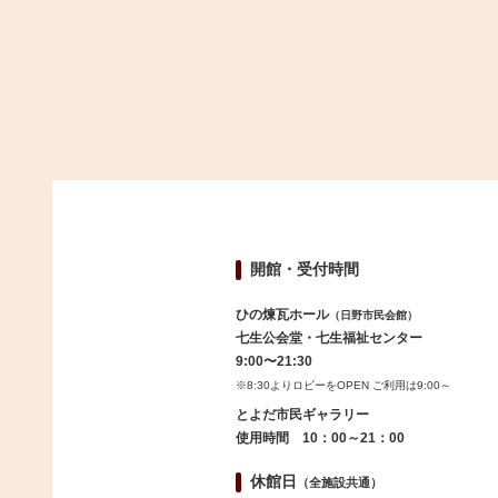
開館・受付時間
ひの煉瓦ホール
（日野市民会館）
七生公会堂・七生福祉センター
9:00〜21:30
※8:30よりロビーをOPEN ご利用は9:00～
とよだ市民ギャラリー
使用時間 10：00～21：00
休館日
（全施設共通）