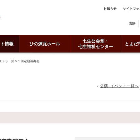
お知らせ
サイトマッ
言語
七生公会堂・
ント情報
ひの煉瓦ホール
とよだ
七生福祉センター
ストラ 第５１回定期演奏会
公演･イベント一覧へ