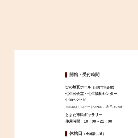
開館・受付時間
ひの煉瓦ホール
（日野市民会館）
七生公会堂・七生福祉センター
9:00〜21:30
※8:30よりロビーをOPEN ご利用は9:00～
とよだ市民ギャラリー
使用時間 10：00～21：00
休館日
（全施設共通）