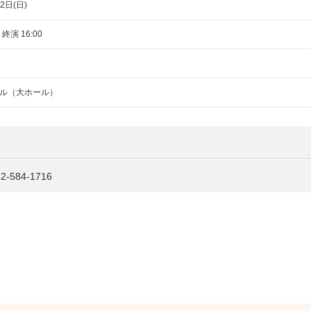
2日(日)
 終演 16:00
ル（大ホール）
84-1716