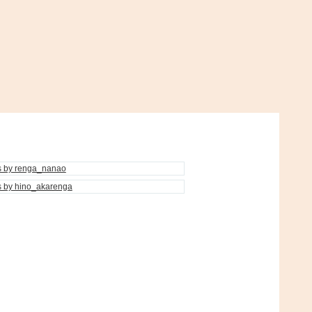
s by renga_nanao
s by hino_akarenga