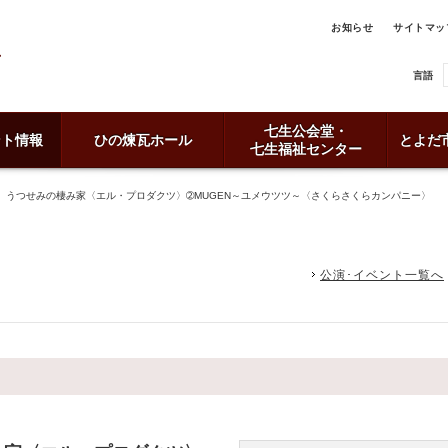
お知らせ
サイトマッ
言語
七生公会堂・
ント情報
ひの煉瓦ホール
とよだ
七生福祉センター
 うつせみの棲み家〈エル・プロダクツ〉➁MUGEN～ユメウツツ～〈さくらさくらカンパニー〉
公演･イベント一覧へ