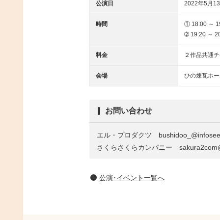
公演日
2022年5月13
時間
① 18:00 ～ 1
➁ 19:20 ～ 2
料金
２作品共通チ
会場
ひの煉瓦ホー
お問い合わせ
エル・プロダクツ bushidoo_@infoseek
さくらさくらカンパニー sakura2com@fa
公演･イベント一覧へ