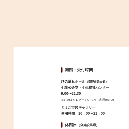
開館・受付時間
ひの煉瓦ホール
（日野市民会館）
七生公会堂・七生福祉センター
9:00〜21:30
※8:30よりロビーをOPEN ご利用は9:00～
とよだ市民ギャラリー
使用時間 10：00～21：00
休館日
（全施設共通）