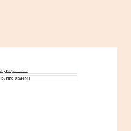
s by renga_nanao
s by hino_akarenga