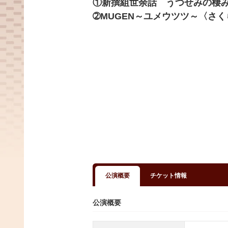
①新撰組世余話 うつせみの棲
➁MUGEN～ユメウツツ～〈さ
公演概要
チケット情報
公演概要