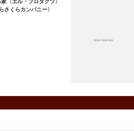
み家〈エル・プロダクツ〉
くらさくらカンパニー〉