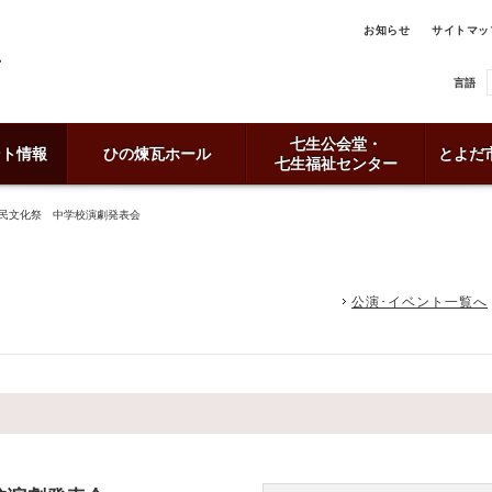
お知らせ
サイトマッ
言語
七生公会堂・
ント情報
ひの煉瓦ホール
とよだ
七生福祉センター
市民文化祭 中学校演劇発表会
公演･イベント一覧へ