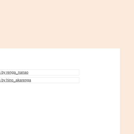
s by renga_nanao
s by hino_akarenga