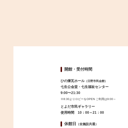
開館・受付時間
ひの煉瓦ホール
（日野市民会館）
七生公会堂・七生福祉センター
9:00〜21:30
※8:30よりロビーをOPEN ご利用は9:00～
とよだ市民ギャラリー
使用時間 10：00～21：00
休館日
（全施設共通）