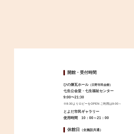
開館・受付時間
ひの煉瓦ホール
（日野市民会館）
七生公会堂・七生福祉センター
9:00〜21:30
※8:30よりロビーをOPEN ご利用は9:00～
とよだ市民ギャラリー
使用時間 10：00～21：00
休館日
（全施設共通）