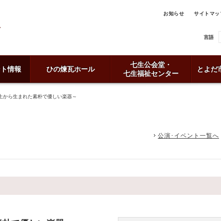
お知らせ
サイトマッ
言語
七生公会堂・
ント情報
ひの煉瓦ホール
とよだ
七生福祉センター
土から生まれた素朴で優しい楽器～
公演･イベント一覧へ