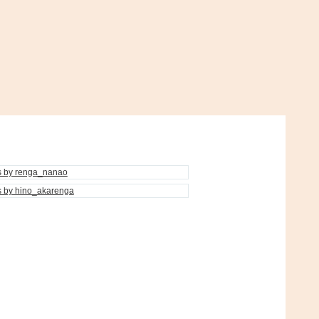
s by renga_nanao
s by hino_akarenga