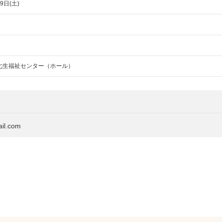
9日(土)
七生福祉センター（ホール）
l.com