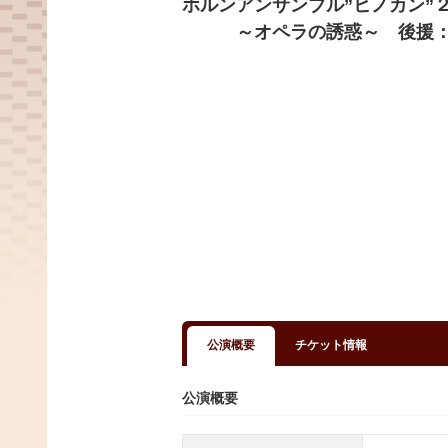
ホルンアンサンブル”ヒノカン”
～オペラの誘惑～ 後援：洗
公演概要
チケット情報
公演概要