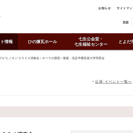
お知らせ
サイトマッ
言語
七生公会堂・
ント情報
ひの煉瓦ホール
とよだ
七生福祉センター
ブル”ヒノカン”２０２４演奏会～オペラの誘惑～後援：洗足学園音楽大学同窓会
公演･イベント一覧へ