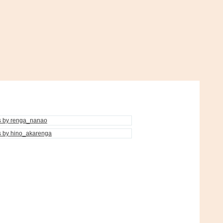
s by renga_nanao
s by hino_akarenga