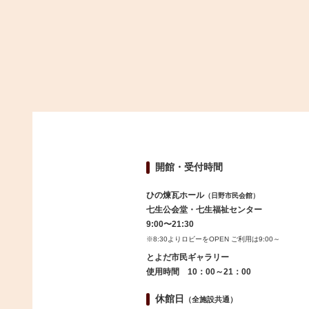
開館・受付時間
ひの煉瓦ホール
（日野市民会館）
七生公会堂・七生福祉センター
9:00〜21:30
※8:30よりロビーをOPEN ご利用は9:00～
とよだ市民ギャラリー
使用時間 10：00～21：00
休館日
（全施設共通）