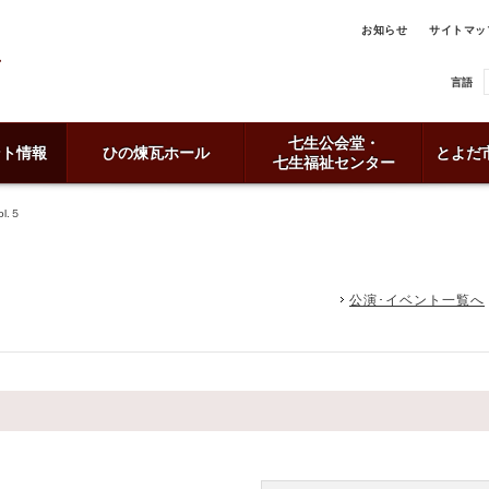
お知らせ
サイトマッ
言語
七生公会堂・
ント情報
ひの煉瓦ホール
とよだ
七生福祉センター
ol.５
公演･イベント一覧へ