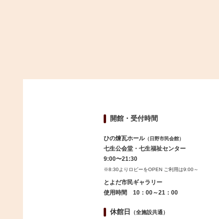
開館・受付時間
ひの煉瓦ホール
（日野市民会館）
七生公会堂・七生福祉センター
9:00〜21:30
※8:30よりロビーをOPEN ご利用は9:00～
とよだ市民ギャラリー
使用時間 10：00～21：00
休館日
（全施設共通）