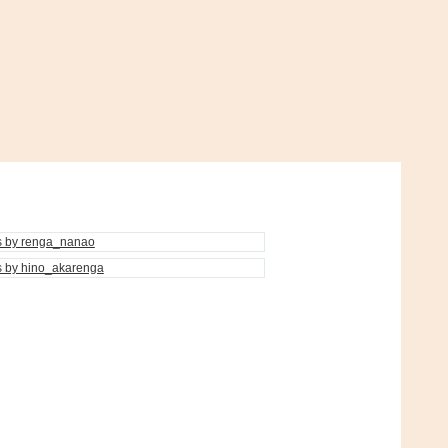
s by renga_nanao
s by hino_akarenga