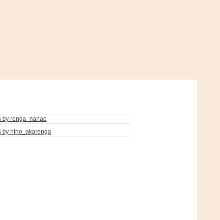
s by renga_nanao
s by hino_akarenga