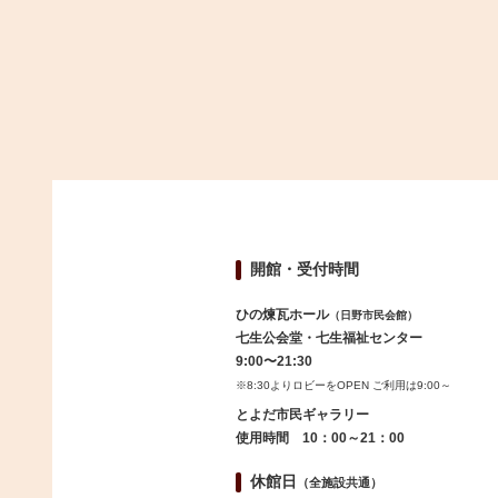
開館・受付時間
ひの煉瓦ホール
（日野市民会館）
七生公会堂・七生福祉センター
9:00〜21:30
※8:30よりロビーをOPEN ご利用は9:00～
とよだ市民ギャラリー
使用時間 10：00～21：00
休館日
（全施設共通）