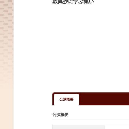
歎異抄に学ぶ集い
公演概要
公演概要