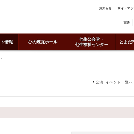
お知らせ
サイトマッ
言語
七生公会堂・
ント情報
ひの煉瓦ホール
とよだ
七生福祉センター
い
公演･イベント一覧へ