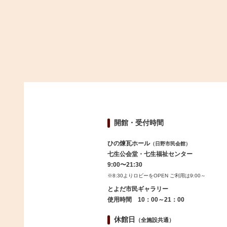
開館・受付時間
ひの煉瓦ホール
（日野市民会館）
七生公会堂・七生福祉センター
9:00〜21:30
※8:30よりロビーをOPEN ご利用は9:00～
とよだ市民ギャラリー
使用時間 10：00～21：00
休館日
（全施設共通）