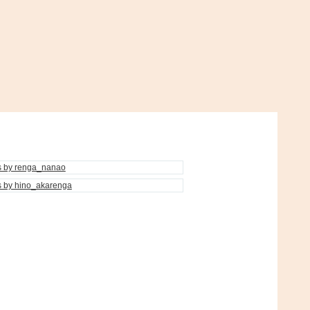
s by renga_nanao
s by hino_akarenga