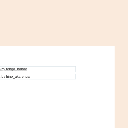
s by renga_nanao
s by hino_akarenga