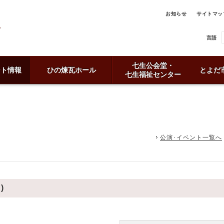
お知らせ
サイトマッ
言語
七生公会堂・
ント情報
ひの煉瓦ホール
とよだ
七生福祉センター
公演･イベント一覧へ
)