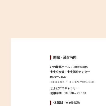
開館・受付時間
ひの煉瓦ホール
（日野市民会館）
七生公会堂・七生福祉センター
9:00〜21:30
※8:30よりロビーをOPEN ご利用は9:00～
とよだ市民ギャラリー
使用時間 10：00～21：00
休館日
（全施設共通）