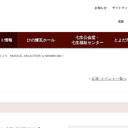
お知らせ
サイトマッ
言語
七生公会堂・
ント情報
ひの煉瓦ホール
とよだ
七生福祉センター
５ MUSICAL SELECTION ＆ MAMMA MIA！
公演･イベント一覧へ