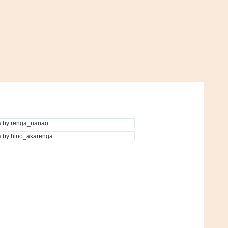
s by renga_nanao
s by hino_akarenga