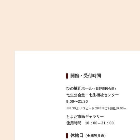
開館・受付時間
ひの煉瓦ホール
（日野市民会館）
七生公会堂・七生福祉センター
9:00〜21:30
※8:30よりロビーをOPEN ご利用は9:00～
とよだ市民ギャラリー
使用時間 10：00～21：00
休館日
（全施設共通）