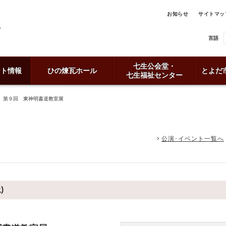
お知らせ
サイトマッ
言語
七生公会堂・
ント情報
ひの煉瓦ホール
とよだ
七生福祉センター
 第９回 東神明書道教室展
公演･イベント一覧へ
)