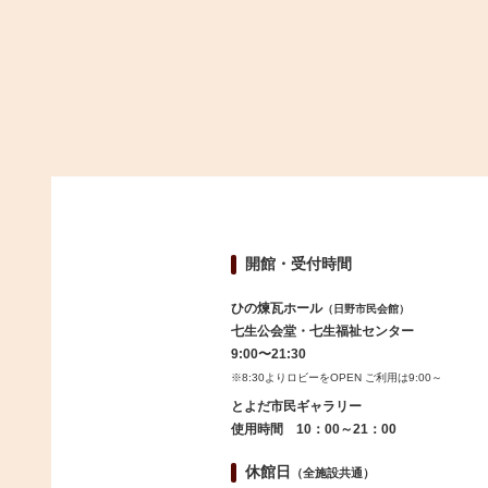
開館・受付時間
ひの煉瓦ホール
（日野市民会館）
七生公会堂・七生福祉センター
9:00〜21:30
※8:30よりロビーをOPEN ご利用は9:00～
とよだ市民ギャラリー
使用時間 10：00～21：00
休館日
（全施設共通）