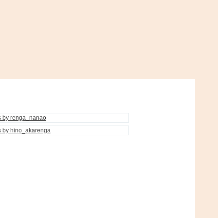
s by renga_nanao
s by hino_akarenga