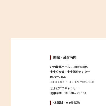
開館・受付時間
ひの煉瓦ホール
（日野市民会館）
七生公会堂・七生福祉センター
9:00〜21:30
※8:30よりロビーをOPEN ご利用は9:00～
とよだ市民ギャラリー
使用時間 10：00～21：00
休館日
（全施設共通）