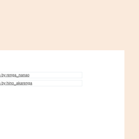
s by renga_nanao
s by hino_akarenga