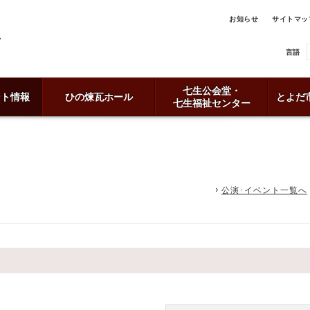
お知らせ
サイトマッ
言語
七生公会堂・
ント情報
ひの煉瓦ホール
とよだ
七生福祉センター
公演･イベント一覧へ