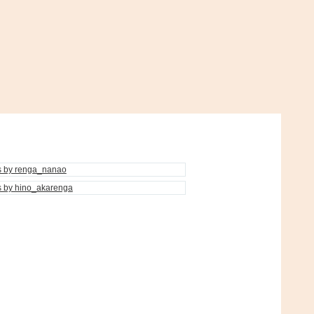
s by renga_nanao
s by hino_akarenga