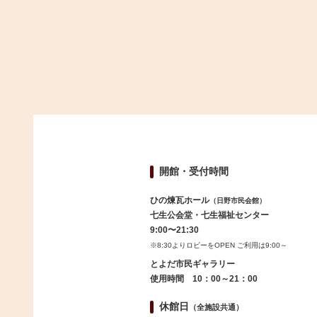
開館・受付時間
ひの煉瓦ホール
（日野市民会館）
七生公会堂・七生福祉センター
9:00〜21:30
※8:30よりロビーをOPEN ご利用は9:00～
とよだ市民ギャラリー
使用時間 10：00～21：00
休館日
（全施設共通）