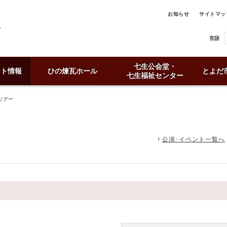
お知らせ
サイトマッ
言語
七生公会堂・
ント情報
ひの煉瓦ホール
とよだ
七生福祉センター
リデー
公演･イベント一覧へ