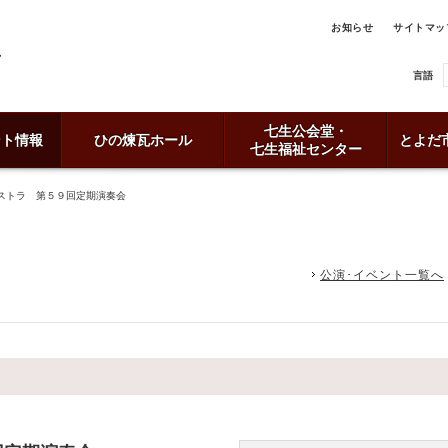
お知らせ
サイトマッ
言語
七生公会堂・
ント情報
ひの煉瓦ホール
とよだ
七生福祉センター
ストラ 第５９回定期演奏会
公演･イベント一覧へ