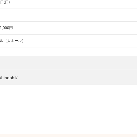
日(日)
,000円
ル（大ホール）
nophil/