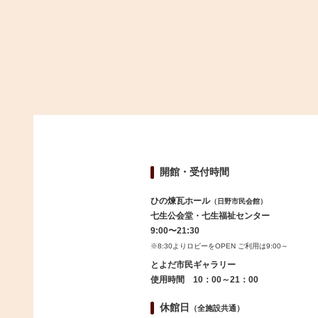
開館・受付時間
ひの煉瓦ホール
（日野市民会館）
七生公会堂・七生福祉センター
9:00〜21:30
※8:30よりロビーをOPEN ご利用は9:00～
とよだ市民ギャラリー
使用時間 10：00～21：00
休館日
（全施設共通）