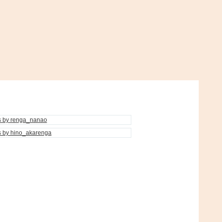
s by renga_nanao
s by hino_akarenga