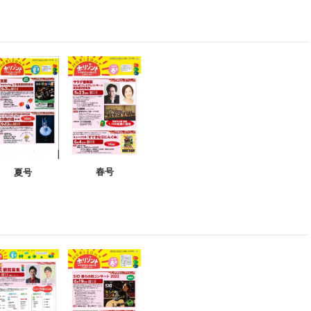
春号
夏号