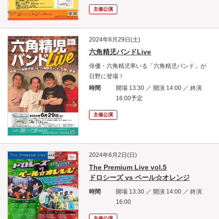
主催公演
2024年6月29日(土)
六角精児バンドLive
俳優・六角精児率いる「六角精児バンド」が
日野に登場！
時間
開場 13:30 ／ 開演 14:00 ／ 終演
16:00予定
主催公演
2024年6月2日(日)
The Premium Live vol.5
ドロシーズ vs ペール☆オレンジ
時間
開場 13:30 ／ 開演 14:00 ／ 終演
16:00
主催公演