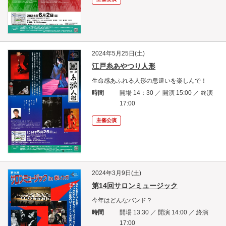
2024年5月25日(土)
江戸糸あやつり人形
生命感あふれる人形の息遣いを楽しんで！
時間
開場 14：30 ／ 開演 15:00 ／ 終演
17:00
主催公演
2024年3月9日(土)
第14回サロンミュージック
今年はどんなバンド？
時間
開場 13:30 ／ 開演 14:00 ／ 終演
17:00