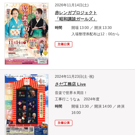
2026年11月14日(土)
赤レンガプロジェクト
「昭和講談ガールズ」
時間
開場 13:00 ／ 開演 13:30
入場整理券配布は12：00から
主催公演
2024年11月23日(土･祝)
さだ工務店 Live
音楽で世界８周目！
工事行こうなぁ 2024年度
時間
開場 13:30 ／ 開演 14:00 ／ 終演
16:00
主催公演