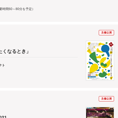
要時間60～80分を予定）
主催公演
たくなるとき」
クト
主催公演
21