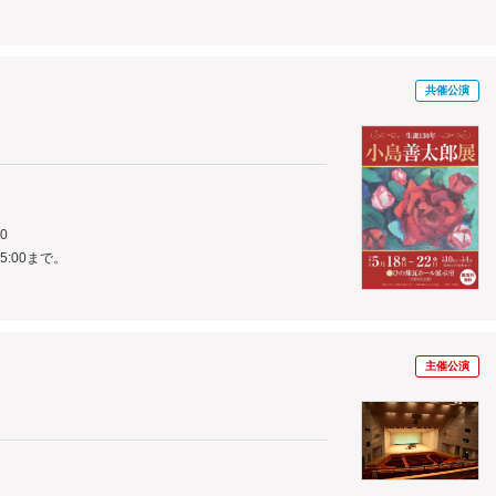
共催公演
0
5:00まで。
主催公演