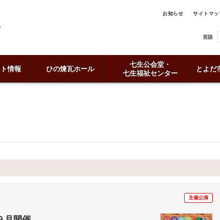
お知らせ
サイトマッ
言語
七生公会堂・
ント情報
ひの煉瓦ホール
とよだ
七生福祉センター
主催公演
９月開催