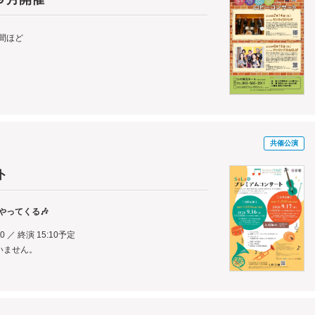
時間ほど
共催公演
ト
やってくる🎶
00 ／ 終演 15:10予定
いません。