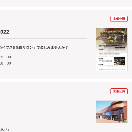
主催公演
22
カイブス&名曲サロン」で楽しみませんか？
19：00
18：00
主催公演
憩あり）