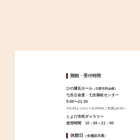
開館・受付時間
ひの煉瓦ホール
（日野市民会館）
七生公会堂・七生福祉センター
9:00〜21:30
※8:30よりロビーをOPEN ご利用は9:00～
とよだ市民ギャラリー
使用時間 10：00～21：00
休館日
（全施設共通）