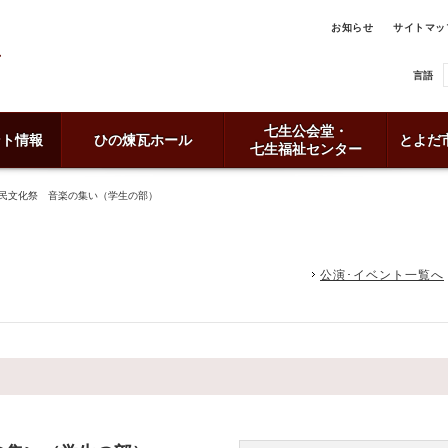
お知らせ
サイトマッ
言語
七生公会堂・
ント情報
ひの煉瓦ホール
とよだ
七生福祉センター
市民文化祭 音楽の集い（学生の部）
公演･イベント一覧へ