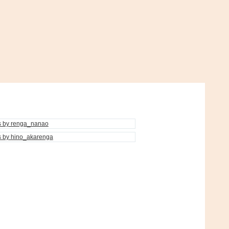
s by renga_nanao
s by hino_akarenga