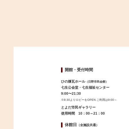
開館・受付時間
ひの煉瓦ホール
（日野市民会館）
七生公会堂・七生福祉センター
9:00〜21:30
※8:30よりロビーをOPEN ご利用は9:00～
とよだ市民ギャラリー
使用時間 10：00～21：00
休館日
（全施設共通）