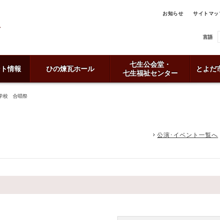
お知らせ
サイトマッ
言語
七生公会堂・
ント情報
ひの煉瓦ホール
とよだ
七生福祉センター
学校 合唱祭
公演･イベント一覧へ