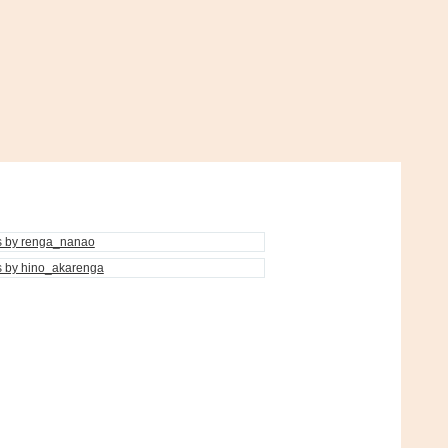
s by renga_nanao
s by hino_akarenga