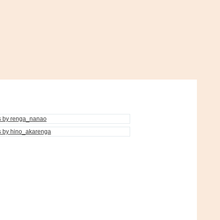
s by renga_nanao
s by hino_akarenga