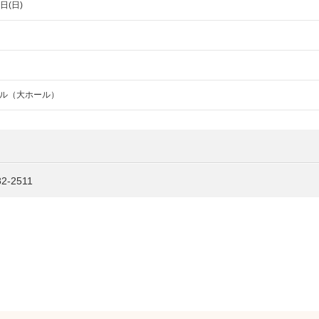
日(日)
ル（大ホール）
-2511