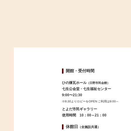
開館・受付時間
ひの煉瓦ホール
（日野市民会館）
七生公会堂・七生福祉センター
9:00〜21:30
※8:30よりロビーをOPEN ご利用は9:00～
とよだ市民ギャラリー
使用時間 10：00～21：00
休館日
（全施設共通）