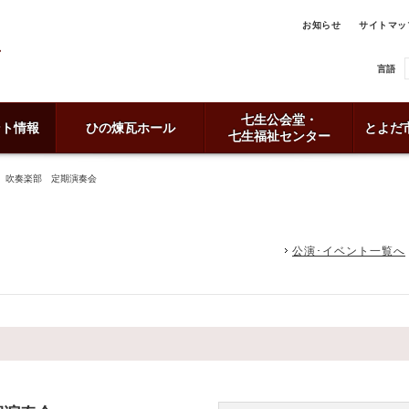
お知らせ
サイトマッ
言語
七生公会堂・
ント情報
ひの煉瓦ホール
とよだ
七生福祉センター
 吹奏楽部 定期演奏会
公演･イベント一覧へ