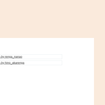
s by renga_nanao
s by hino_akarenga