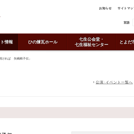
お知らせ
サイトマッ
言語
七生公会堂・
ント情報
ひの煉瓦ホール
とよだ
七生福祉センター
弱ければ 矢嶋楫子伝」
公演･イベント一覧へ