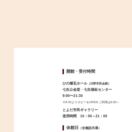
開館・受付時間
ひの煉瓦ホール
（日野市民会館）
七生公会堂・七生福祉センター
9:00〜21:30
※8:30よりロビーをOPEN ご利用は9:00～
とよだ市民ギャラリー
使用時間 10：00～21：00
休館日
（全施設共通）