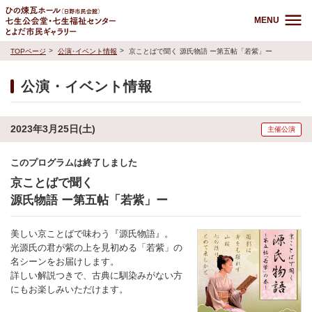
MENU
TOPページ
公演･イベント情報
京ことばで聞く 源氏物語 ー第五帖「若紫」ー
公演・イベント情報
2023年3月25日(土)
主催公演
このプログラムは終了しました
京ことばで聞く
源氏物語 ー第五帖「若紫」ー
美しい京ことばで味わう『源氏物語』。
光源氏の君が紫の上を見初める「若紫」の
名シーンをお届けします。
詳しい解説つきで、古典に馴染みがない方
にもお楽しみいただけます。