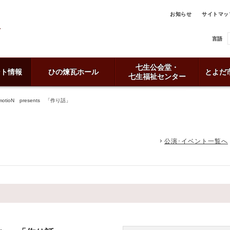
お知らせ
サイトマッ
言語
七生公会堂・
ント情報
ひの煉瓦ホール
とよだ
七生福祉センター
tioN presents 「作り話」
公演･イベント一覧へ