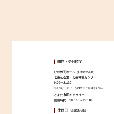
開館・受付時間
ひの煉瓦ホール
（日野市民会館）
七生公会堂・七生福祉センター
9:00〜21:30
※8:30よりロビーをOPEN ご利用は9:00～
とよだ市民ギャラリー
使用時間 10：00～21：00
休館日
（全施設共通）