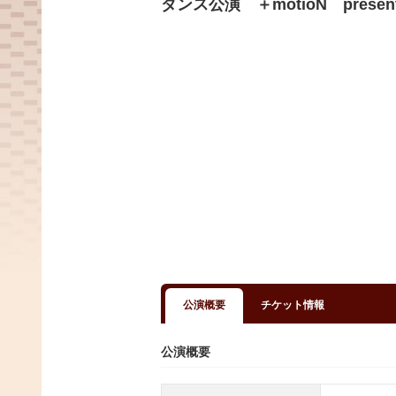
ダンス公演 ＋motioN prese
公演概要
チケット情報
公演概要