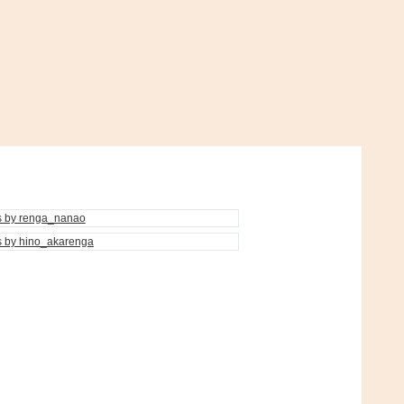
s by renga_nanao
s by hino_akarenga