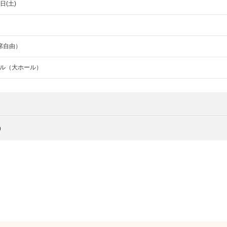
日(土)
全席自由）
ル（大ホール）
9