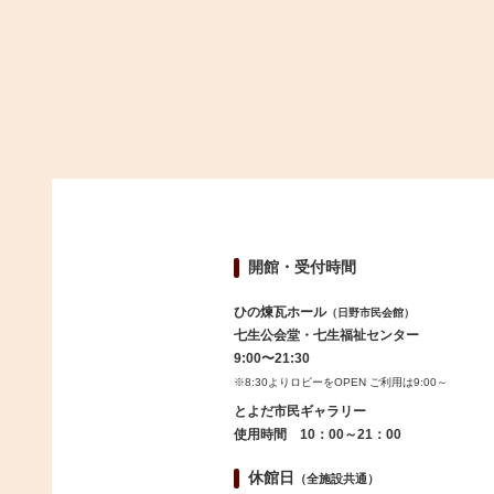
開館・受付時間
ひの煉瓦ホール
（日野市民会館）
七生公会堂・七生福祉センター
9:00〜21:30
※8:30よりロビーをOPEN ご利用は9:00～
とよだ市民ギャラリー
使用時間 10：00～21：00
休館日
（全施設共通）