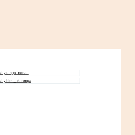
s by renga_nanao
s by hino_akarenga