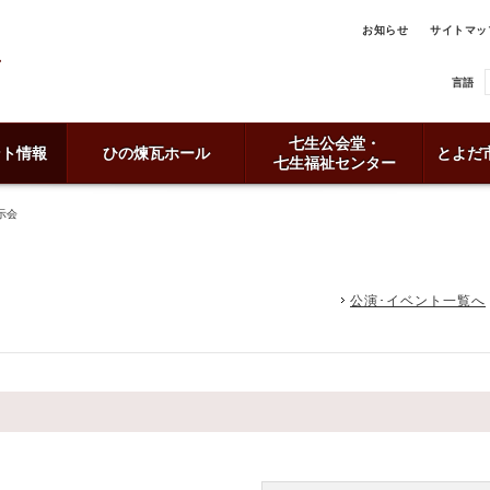
お知らせ
サイトマッ
言語
七生公会堂・
ント情報
ひの煉瓦ホール
とよだ
七生福祉センター
示会
公演･イベント一覧へ