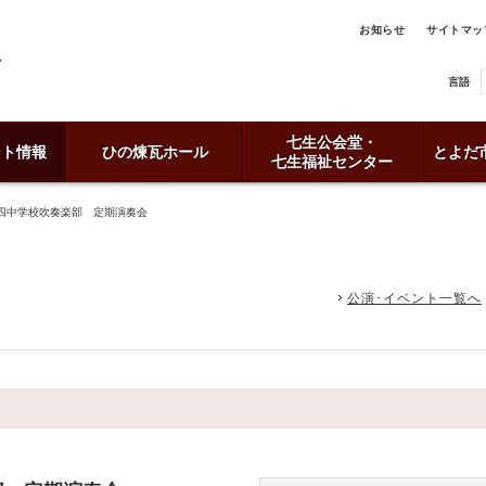
お知らせ
サイトマッ
言語
七生公会堂・
ント情報
ひの煉瓦ホール
とよだ
七生福祉センター
四中学校吹奏楽部 定期演奏会
公演･イベント一覧へ