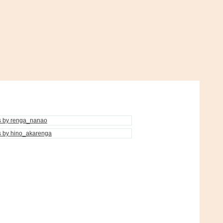
s by renga_nanao
s by hino_akarenga