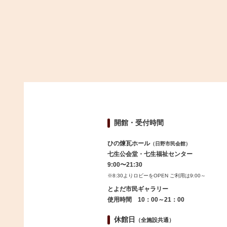
開館・受付時間
ひの煉瓦ホール
（日野市民会館）
七生公会堂・七生福祉センター
9:00〜21:30
※8:30よりロビーをOPEN ご利用は9:00～
とよだ市民ギャラリー
使用時間 10：00～21：00
休館日
（全施設共通）