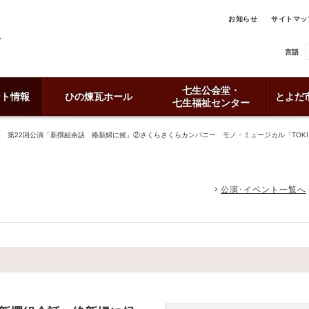
お知らせ
サイトマッ
言語
七生公会堂・
ント情報
ひの煉瓦ホール
とよだ
七生福祉センター
CTS 第22回公演「新撰組余話 絡新婦に候」②さくらさくらカンパニー モノ・ミュージカル「TOK
公演･イベント一覧へ