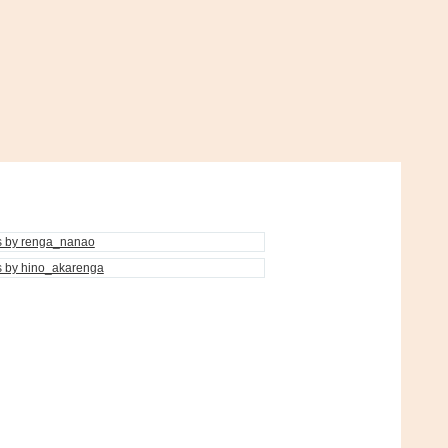
s by renga_nanao
s by hino_akarenga