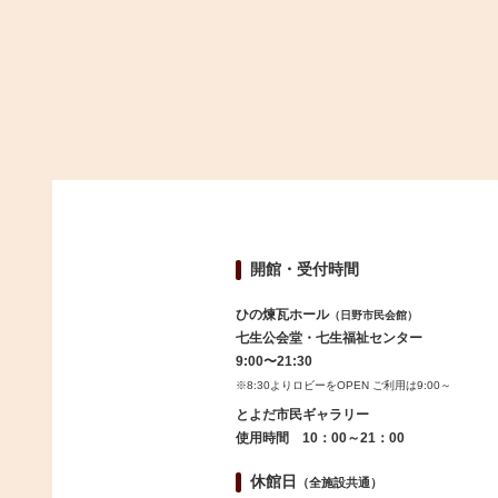
開館・受付時間
ひの煉瓦ホール
（日野市民会館）
七生公会堂・七生福祉センター
9:00〜21:30
※8:30よりロビーをOPEN ご利用は9:00～
とよだ市民ギャラリー
使用時間 10：00～21：00
休館日
（全施設共通）