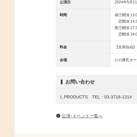
公演日
2024年5月11
時間
昼①開演 13:
②開演 14:30
夜①開演 17:
②開演 19:00
料金
【全席自由】
会場
ひの煉瓦ホー
お問い合わせ
L.PRODUCTS TEL：03-3718-1314
公演･イベント一覧へ