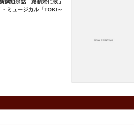
演「新撰組余話 絡新婦に候」
・ミュージカル「TOKI～