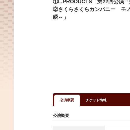
①L.PRODUCTS 第22回公
②さくらさくらカンパニー モノ
瞬～」
公演概要
チケット情報
公演概要