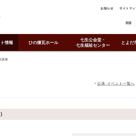
お知らせ
サイトマッ
言語
七生公会堂・
ント情報
ひの煉瓦ホール
とよだ
七生福祉センター
写真展
公演･イベント一覧へ
)