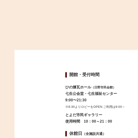
開館・受付時間
ひの煉瓦ホール
（日野市民会館）
七生公会堂・七生福祉センター
9:00〜21:30
※8:30よりロビーをOPEN ご利用は9:00～
とよだ市民ギャラリー
使用時間 10：00～21：00
休館日
（全施設共通）