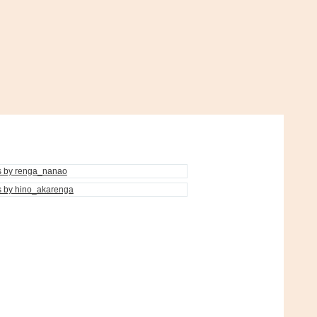
s by renga_nanao
s by hino_akarenga