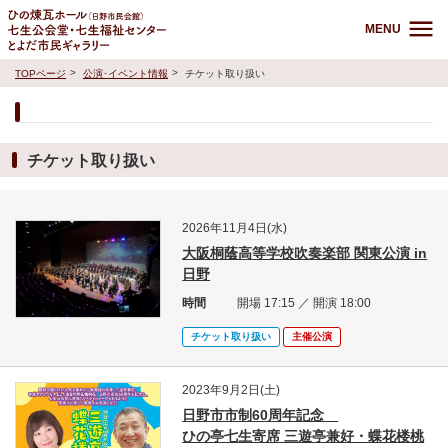
MENU
TOPページ
公演･イベント情報
チケット取り扱い
チケット取り扱い
2026年11月4日(水)
大阪桐蔭高等学校吹奏楽部 関東公演 in
日野
時間
開場 17:15 ／ 開演 18:00
チケット取り扱い
主催公演
2023年9月2日(土)
日野市市制60周年記念
ひの亭七生寄席 三遊亭兼好・蝶花楼桃