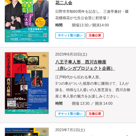
花二人会
日野市市制60周年を記念し、三遊亭兼好・蝶
花楼桃花が七生公会堂に初登場！
時間
開場13:30／開演14:00
チケット取り扱い
主催公演
2023年6月10日(土)
八王子車人形 西川古柳座
（赤レンガプロジェクト企画）
江戸時代から伝わる車人形。
3つの車がついた箱形の車に腰掛けて、1人が
操る、特殊な1人遣いの人形芝居を、西川古柳
座と車人形の魅力をお楽しみください。
時間
開場 13:30 ／ 開演 14:00
チケット取り扱い
主催公演
2023年7月1日(土)