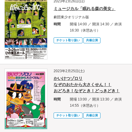
2023年2月26日(日)
ミュージカル「眠れる森の美女」
劇団東少オリジナル版
時間
開場 14:00 ／ 開演 14:30 ／ 終演
16:30（休憩あり）
チケット取り扱い
共催公演
2023年2月25日(土)
かいけつゾロリ
なぞのおたから大さくせん！！
おどろき！なぞとき！どっきどき！
時間
開場 13:00 ／ 開演 13:30 ／ 終演
14:55（休憩あり）
チケット取り扱い
共催公演