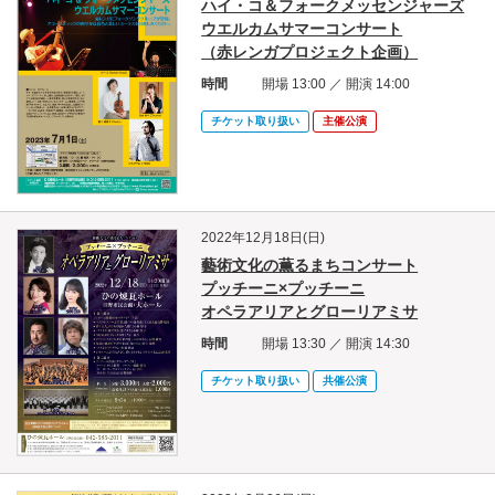
ハイ・コ＆フォークメッセンジャーズ
ウエルカムサマーコンサート
（赤レンガプロジェクト企画）
時間
開場 13:00 ／ 開演 14:00
チケット取り扱い
主催公演
2022年12月18日(日)
藝術文化の薫るまちコンサート
プッチーニ×プッチーニ
オペラアリアとグローリアミサ
時間
開場 13:30 ／ 開演 14:30
チケット取り扱い
共催公演