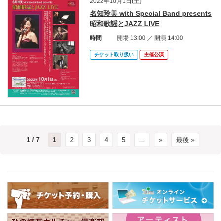
2022年10月1日(土)
名知玲美 with Special Band presents
昭和歌謡とJAZZ LIVE
時間
開場 13:00 ／ 開演 14:00
チケット取り扱い
主催公演
1 / 7
1
2
3
4
5
...
»
最後 »