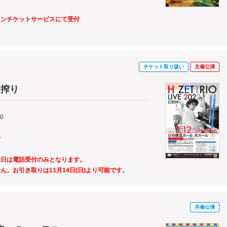
～
インチケットサービスにて受付
チケット取り扱い
主催公演
日野搾り
00
～
初日は電話受付のみとなります。
。お引き取りは11月14日(日)より可能です。
共催公演