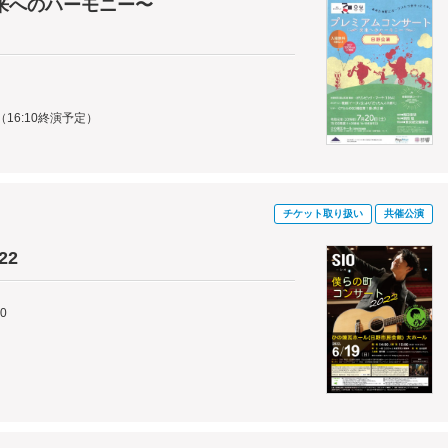
来へのハーモニー〜
！
演（16:10終演予定）
チケット取り扱い
共催公演
22
00