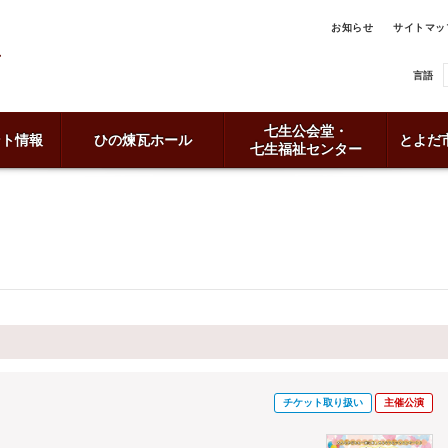
お知らせ
サイトマッ
言語
七生公会堂・
ント情報
ひの煉瓦ホール
とよだ
七生福祉センター
チケット取り扱い
主催公演