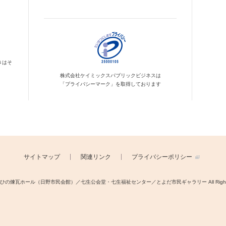
きはそ
株式会社ケイミックス
パブリックビジネスは
「プライバシーマーク」を
取得しております
サイトマップ
関連リンク
プライバシーポリシー
ght © ひの煉瓦ホール（日野市民会館）／七生公会堂・七生福祉センター／とよだ市民ギャラリー
All Righ