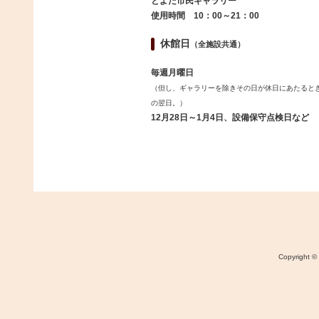
とよだ市民ギャラリー
使用時間 10：00～21：00
休館日
（全施設共通）
毎週月曜日
（但し、ギャラリーを除きその日が休日にあたると
の翌日。）
12月28日～1月4日、設備保守点検日など
Copyri