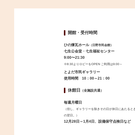
開館・受付時間
ひの煉瓦ホール
（日野市民会館）
七生公会堂・七生福祉センター
9:00〜21:30
※8:30よりロビーをOPEN ご利用は9:00～
とよだ市民ギャラリー
使用時間 10：00～21：00
休館日
（全施設共通）
毎週月曜日
（但し、ギャラリーを除きその日が休日にあたると
の翌日。）
12月28日～1月4日、設備保守点検日など