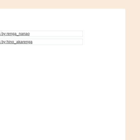
s by renga_nanao
s by hino_akarenga