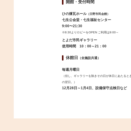
開館・受付時間
ひの煉瓦ホール
（日野市民会館）
七生公会堂・七生福祉センター
9:00〜21:30
※8:30よりロビーをOPEN ご利用は9:00～
とよだ市民ギャラリー
使用時間 10：00～21：00
休館日
（全施設共通）
毎週月曜日
（但し、ギャラリーを除きその日が休日にあたると
の翌日。）
12月28日～1月4日、設備保守点検日など