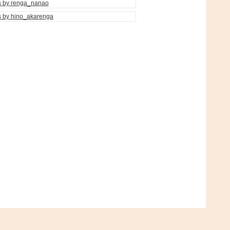
s by renga_nanao
s by hino_akarenga