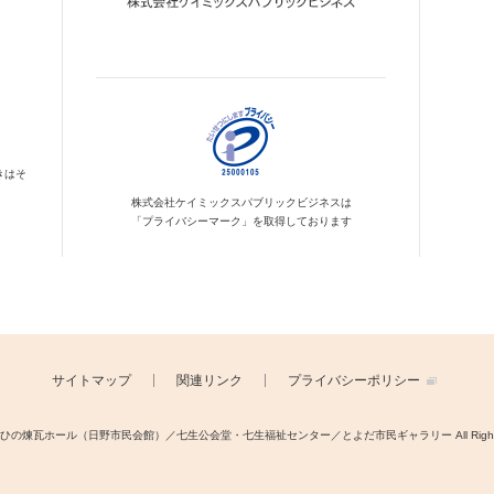
きはそ
株式会社ケイミックス
パブリックビジネスは
「プライバシーマーク」を
取得しております
サイトマップ
関連リンク
プライバシーポリシー
ght © ひの煉瓦ホール（日野市民会館）／七生公会堂・七生福祉センター／とよだ市民ギャラリー
All Righ